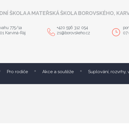
DNÍ ŠKOLA A MATEŘSKÁ ŠKOLA BOROVSKÉHO, KARV
vahu 775/1a
+420 596 312 054
pon
01 Karviná-Ráj
zs@borovskeho.cz
07:
Pro rodiče
Akce a soutěže
Suplování, rozvrhy,