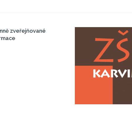
inně zveřejňované
ormace