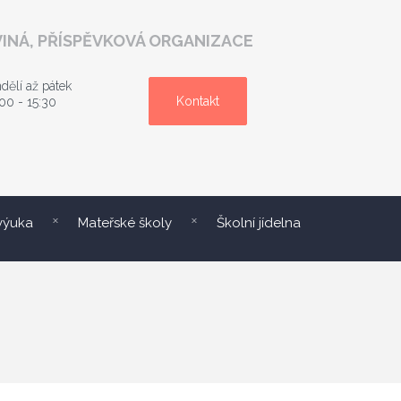
INÁ, PŘÍSPĚVKOVÁ ORGANIZACE
dělí až pátek
Kontakt
00 - 15:30
 výuka
Mateřské školy
Školní jídelna