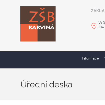
ZÁKLA
Ve S
734 
Informace
Úřední deska