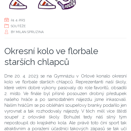
24. 4. 2023
SOUTĚŽE
BY
MILAN SPRUZINA
Okresní kolo ve florbale
starších chlapců
Dne 20. 4. 2023 se na Gymnáziu v Orlové konalo okresní
kolo ve florbale starších chlapců. Reprezentanti naší školy,
které velmi dobré výkony pasovaly do role favoritů, obsadili
2. místo. Ve finále byl přísně posouzen drobný přestupek
našeho hráče a po samostatném nájezdu jsme inkasovali.
Našim hráčům se po obléhání soupeřovy branky podařilo jen
vyrovnat a tak rozhodovaly nájezdy. V těch měl více štěstí
soupeř z orlovské školy. Bohužel tedy náš silný tým
nepostoupil do krajského kola. Ale právě toto činí sport tak
atraktivním a poražení účastníci takových zápasů se tak učí