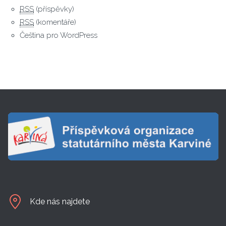
RSS
(příspěvky)
RSS
(komentáře)
Čeština pro WordPress
Kde nás najdete