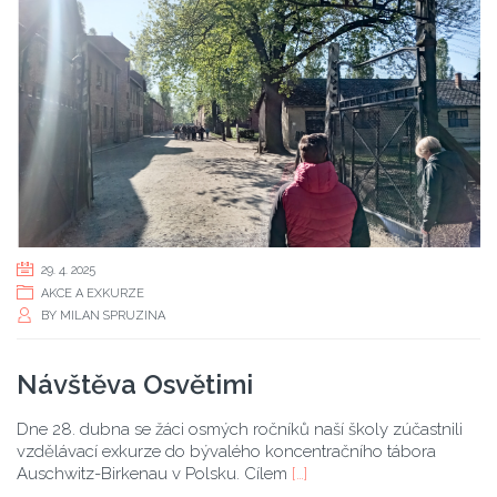
29. 4. 2025
AKCE A EXKURZE
BY
MILAN SPRUZINA
Návštěva Osvětimi
Dne 28. dubna se žáci osmých ročníků naší školy zúčastnili
vzdělávací exkurze do bývalého koncentračního tábora
Auschwitz-Birkenau v Polsku. Cílem
[…]