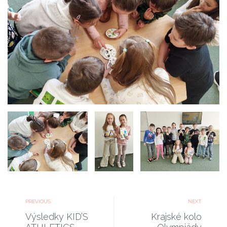
Hra
Hra Dobble-7
Dobbl
e-8
PREVIOUS
NEXT
Výsledky KID’S
Krajské kolo