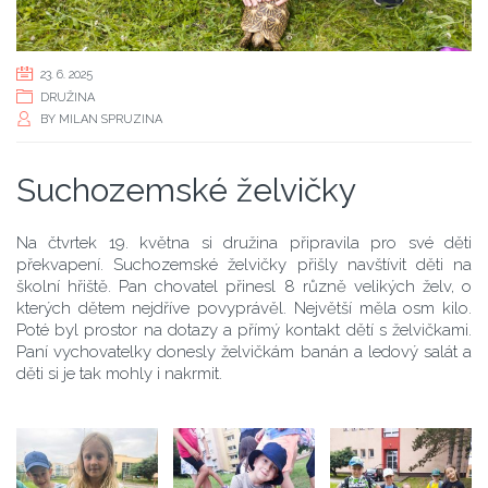
23. 6. 2025
DRUŽINA
BY
MILAN SPRUZINA
Suchozemské želvičky
Na čtvrtek 19. května si družina připravila pro své děti
překvapení. Suchozemské želvičky přišly navštívit děti na
školní hřiště. Pan chovatel přinesl 8 různě velikých želv, o
kterých dětem nejdříve povyprávěl. Největší měla osm kilo.
Poté byl prostor na dotazy a přímý kontakt dětí s želvičkami.
Paní vychovatelky donesly želvičkám banán a ledový salát a
děti si je tak mohly i nakrmit.