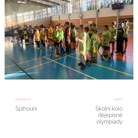
PREVIOUS
NEXT
Šplhouni
Školní kolo
dějepisné
olympiády