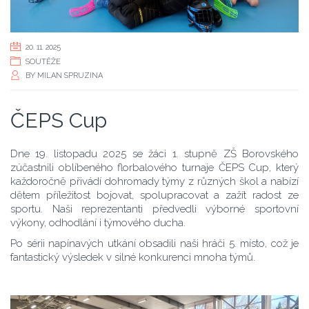
20. 11. 2025
SOUTĚŽE
BY
MILAN SPRUZINA
ČEPS Cup
Dne 19. listopadu 2025 se žáci 1. stupně ZŠ Borovského
zúčastnili oblíbeného florbalového turnaje ČEPS Cup, který
každoročně přivádí dohromady týmy z různých škol a nabízí
dětem příležitost bojovat, spolupracovat a zažít radost ze
sportu. Naši reprezentanti předvedli výborné sportovní
výkony, odhodlání i týmového ducha.
Po sérii napínavých utkání obsadili naši hráči 5. místo, což je
fantastický výsledek v silné konkurenci mnoha týmů.