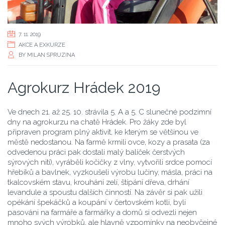
7. 11. 2019
AKCE A EXKURZE
BY
MILAN SPRUZINA
Agrokurz Hrádek 2019
Ve dnech 21. až 25. 10. strávila 5. A a 5. C slunečné podzimní
dny na agrokurzu na chatě Hrádek. Pro žáky zde byl
připraven program plný aktivit, ke kterým se většinou ve
městě nedostanou. Na farmě krmili ovce, kozy a prasata (za
odvedenou práci pak dostali malý balíček čerstvých
sýrových nití), vyráběli kočičky z vlny, vytvořili srdce pomocí
hřebíků a bavlnek, vyzkoušeli výrobu lučiny, másla, práci na
tkalcovském stavu, krouhání zelí, štípání dřeva, drhání
levandule a spoustu dalších činností. Na závěr si pak užili
opékání špekáčků a koupání v čertovském kotli, byli
pasováni na farmáře a farmářky a domů si odvezli nejen
mnoho svých výrobků, ale hlavně vzpomínky na neobyčejné