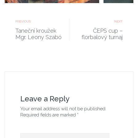
k
u
r
PREVIOUS
NEXT
z
Taneční kroužek
ČEPS cup –
-
Mgr. Leony Szabó
florbalový turnaj
3
8
Leave a Reply
Your email address will not be published.
Required fields are marked *