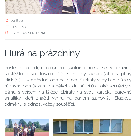
29. 6. 2021
DRUŽINA
BY
MILAN SPRUZINA
Hurá na prázdniny
Poslední pondělí letošního školního roku se v družině
soutěžilo a sportovalo. Děti si mohly vyzkoušet disciplíny
klidnější i ty pořádně adrenalinové. Skákaly v pytlích, házely
různými pomůckami na několik druhů cílů a také soutěžily v
běhu s vejcem na lžičce. Sbíraly na svou kartičku barevné
smajlíky, kteří značili výhru na daném stanovišti. Sladkou
odměnu si odnesl každý soutěžící.