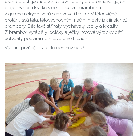
bramborách jednoduché slovní úlohy a porovnávali jejich
počet. Shlédli krátké video o sklizni brambor a
z geometrických tvarů sestavovali traktor. V tělocvičně si
protáhli svá těla, tělovýchovným náčiním byly jak jinak než
brambory. Děti také stříhaly, vytrhávaly, lepily a kreslily.
Z brambor vyráběly lodičky a ježky, hotové výrobky dětí
dotvořily podzimní atmosféru ve třídách.
Všichni prvňáčci si tento den hezky užili.