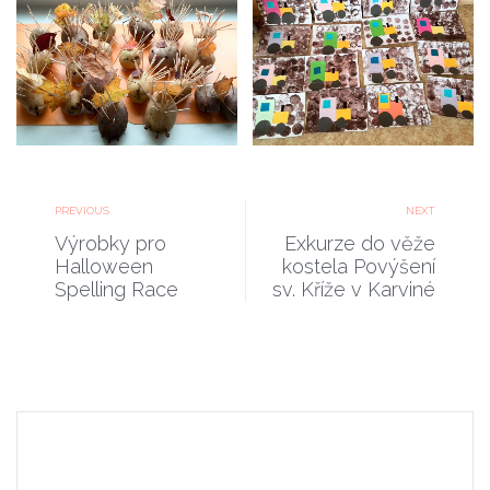
Brambora-1.A-16
PREVIOUS
NEXT
Výrobky pro
Exkurze do věže
Halloween
kostela Povýšení
Spelling Race
sv. Kříže v Karviné