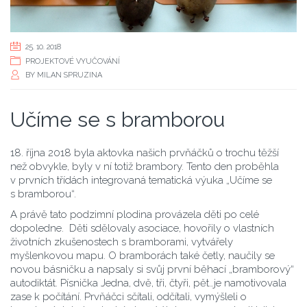
25. 10. 2018
PROJEKTOVÉ VYUČOVÁNÍ
BY
MILAN SPRUZINA
Učíme se s bramborou
18. října 2018 byla aktovka našich prvňáčků o trochu těžší
než obvykle, byly v ní totiž brambory. Tento den proběhla
v prvních třídách integrovaná tematická výuka „Učíme se
s bramborou“.
A právě tato podzimní plodina provázela děti po celé
dopoledne. Děti sdělovaly asociace, hovořily o vlastních
životních zkušenostech s bramborami, vytvářely
myšlenkovou mapu. O bramborách také četly, naučily se
novou básničku a napsaly si svůj první běhací „bramborový“
autodiktát. Písnička Jedna, dvě, tři, čtyři, pět…je namotivovala
zase k počítání. Prvňáčci sčítali, odčítali, vymýšleli o